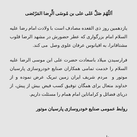
اَللّهُمَ
صَلِّ
عَلی
علی
بن
مُوسَی
الِّرِضا
المَرُتَضی
یازدهمین
روز
ذی
القعده
مصادف
است
با
ولادت
امام
رضا
علیه
السلام
امام
بزرگواری
که
عطر
حضورش
در
مشهد
الرضا
قلوب
مشتاقان
را،
به
اقیانوس
عرفان
علوی
وصل
می
کند
.
فرارسیدن
میلاد
باسعادت
حضرت
علی
ابن
موسی
الرضا
علیه
السلام
را
خدمت
تمامی
همکاران
صنایع
خودروسازی
پارسیان
موتور
و
مردم
شریف
ایران
زمین
تبریک
عرض
نموده
و
از
خداوند
متعال
برای
همگان
توفیق
کسب
فیض
بیش
از
پیش،
از
دریای
فضائل
و
کرامات
این
امام
همام
را
مسئلت
داریم
.
روابط
عمومی
صنایع
خودروسازی
پارسیان
موتور