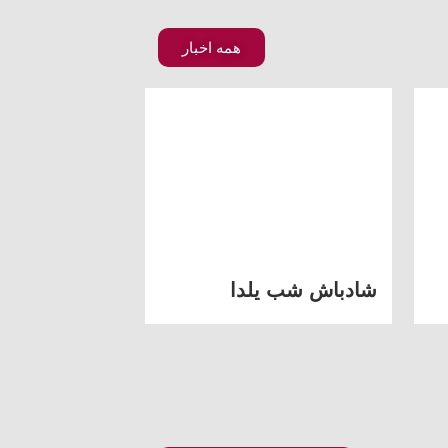
همه اخبار
شادباش شب یلدا