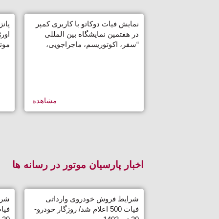
نمایش فیات دوکاتو با کاربری کمپر
پان
در هفتمین نمایشگاه بین المللی
اور
“سفر، اکوتوریسم، ماجراجویی،
موت
آفرود و کمپینگ”
بین‌
حما
مشاهده
اخبار پارسیان موتور در رسانه ها
شرایط فروش خودروی وارداتی
شرا
فیات 500 اعلام شد/ روزگار خودرو-