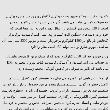
کامیونت فیات دوکاتو مجهز به، جدیدترین تکنولوژی روز دنیا و جزو بهترین
محصولات کمپانی فیات می باشد. گیربکس 6 سرعته این کامیونت قادر
است تا 320 نیوتن متر گشتاور را انتقال دهد و این به این معنا است که
خودرو در دنده های سنگین افت گشتاور پیدا نمی کند. کامیونت دوکاتو از
گنجایش بار بالغ بر 1500 کیلوگرم برخوردار است و موتور 2300 سی سی آن
به لطف توربو شارژ توانایی تولید 130 اسب بخار را دارد.
وزن خودرو حداکثر 2050 کیلوگرم بوده که از سبک ترین کامیونت های بازار
به حساب می آید. استاندارد آلایندگی کامیونت فیات یورو 5 مجهز به DPF
می باشد که تاثیر به سزایی در کاهش آلودگی محیط زیست دارد.
از امکانات رفاهی این خودرو می توان به: سیستم کروز کنترل، سیستم
کاهش خطر واژگونی، سیستم هشداردهنده ی بین خطوط، رادار تابلو خوان،
سیستم ضد لغزش، سنسور باران و غروب، چسبندگی تایر در سطوح لغزنده،
سیستم کنترل الکترونیکی بارگذاری، سیستم کنترل در سراشیبی، اتولایت و
هولدر تبلت و اسناد اشاره کرد. همچنین، طراحی خاص و منحصر به فرد پنل
کیلومتر شمار این خودرو حداکثر دید و خوانایی را برای راننده فراهم می