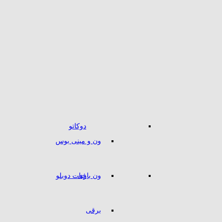
دوکاتو
ون و مینی بوس
ون باری
فیات دوبلو
برقی