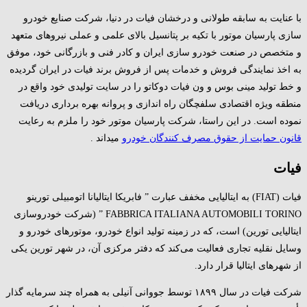
با عنایت به سابقه طولانی و درخشان فیات در دنیا، شرکت صنایع خودرو
سازی پارسیان موتور با تکیه بر پتانسیل بالای علمی و عملی نیروهای متعهد
و متخصص در صنعت خودرو سازی ایران و کادر فنی و بازرگانی خود، موفق
به اخذ نمایندگی فروش و خدمات پس از فروش برند فیات در ایران گردیده
و خط تولید مینی بوس و ون فیات دوکاتو را در سایت تولیدی خود واقع در
منطقه ویژه اقتصادی سلفچگان راه اندازی و پروانه بهره برداری دریافت
نموده است. در این راستا، شرکت پارسیان موتور خود را ملزم به رعایت
قانون حمایت از حقوق مصرف کنندگان خودرو
میداند .
فیات
فیات (FIAT) به ایتالیایی مخفف عبارت ” فابریکا ایتالیانا اتومبیلی تورینو
FABBRICA ITALIANA AUTOMOBILI TORINO ” (شرکت خودروسازی
ایتالیایی تورین) است، که در زمینه تولید انواع خودرو، موتورهای خودرو و
وسایل نقلیه تجاری فعالیت می‌کند که دفتر مرکزی آن، در شهر تورین یکی
از شهرهای ایتالیا قرار دارد.
شرکت فیات در سال ۱۸۹۹ توسط جووانی آنیلی به همراه چند سرمایه گذار