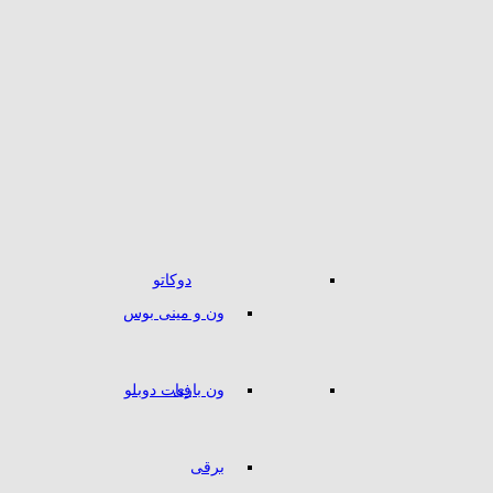
دوکاتو
ون و مینی بوس
ون باری
فیات دوبلو
برقی